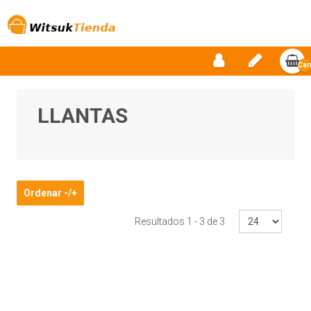
Car
vac
LLANTAS
Ordenar -/+
Resultados 1 - 3 de 3