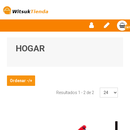
Car
vac
HOGAR
Ordenar -/+
Resultados 1 - 2 de 2