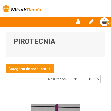
Car
vac
PIROTECNIA
Categoría de producto +/-
Resultados 1 - 3 de 3