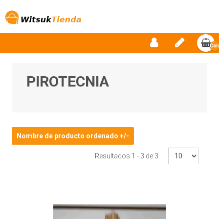
Car
vac
PIROTECNIA
Nombre de producto ordenado +/-
Resultados 1 - 3 de 3