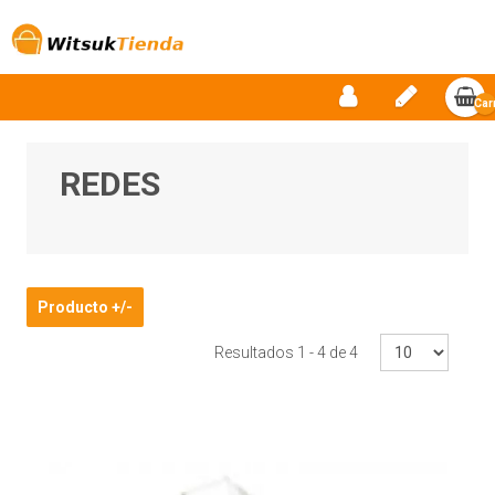
Car
vac
REDES
Producto +/-
Resultados 1 - 4 de 4