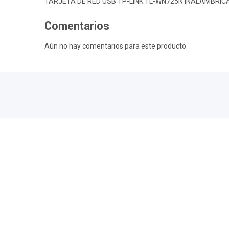
TARJETA DE RED USB TP-LINK TL-WN725N INALAMBRIC
Comentarios
Aún no hay comentarios para este producto.