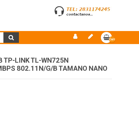
Carro
vacío
B TP-LINK TL-WN725N
MBPS 802.11N/G/B TAMANO NANO