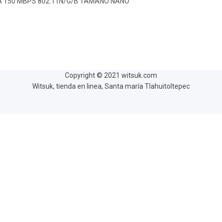
A 150 MBPS 802.11N/G/B TAMANO NANO
Copyright © 2021 witsuk.com
Witsuk, tienda en linea, Santa maría Tlahuitoltepec